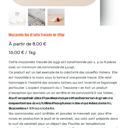
Mozzarella fior di latte Tressée de 125gr
Prix
À partir de
8,00 €
16,00 €
16,00 € / 1kg
par
1
Kilogramme
Cette mozzarella tressée de 125gr est conditionnée par 2, 4 ou 8 pièces
avec un minimum de commande de 500gr.
Ce produit est un bel exemple de la créativité des caseifici italiens. Elle
est travaillée à la main sous la forme d’une grande tresse. Elle rend
hommage à l’habilité des anciens laitiers qui ont inventé ce façonnage
particulier. L’aspect imposant du « Treccione » en fait un produit
d’exception qui donnera un air de fête et de convivialité à vos tables.
C'est un produit phare qui surprend par sa présentation tout en
Au Comptoir des Pouilles nous attachons une grande
conservant les saveurs délicates, gourmandes et juteuses de la
importance à « L’Ultra Fraicheur » de nos Mozzarella,
mozzarella.
Burrata et Stracciatella.
Vos commandes sont arrêtées et passées le mercredi soir, pour être
mises en production le jeudi et le vendredi, vos colis sont préparés dans
la nuit de vendredi pour un départ des Pouilles en température