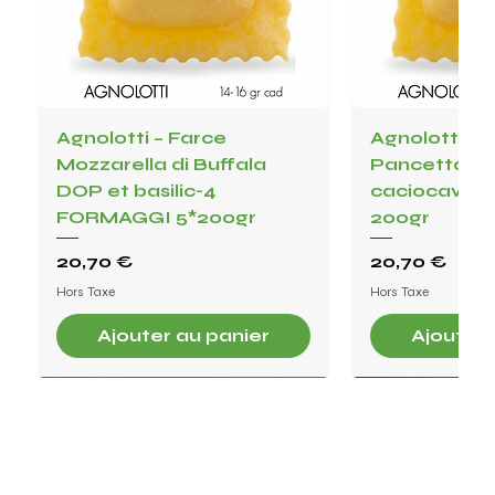
Agnolotti – Farce
Agnolotti – F
Mozzarella di Buffala
Pancetta, c
DOP et basilic-4
caciocavollo, 
FORMAGGI 5*200gr
200gr
Prix
Prix
20,70 €
20,70 €
Hors Taxe
Hors Taxe
Ajouter au panier
Ajouter 