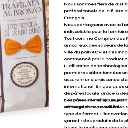
Nous sommes fiers de distri
professionnels de la filière
Français.
Nous partageons avec la fam
indissoluble pour le territoir
Tout comme Comptoir des Po
amoureux des saveurs de la r
ville du pain AOP et des inn
commencé par la production 
L’utilisation de technologie
premières sélectionnées on
assurant une croissance stab
international. En quelques a
de pâtes locale, grâce à de
commerciale sérieuse, est d
Les pâtes sont toujours pro
artisanales des Pouilles.
séchage dans des cellules s
type de format. L’innovatio
garantir des produits de la p
travaille quotidiennement 3