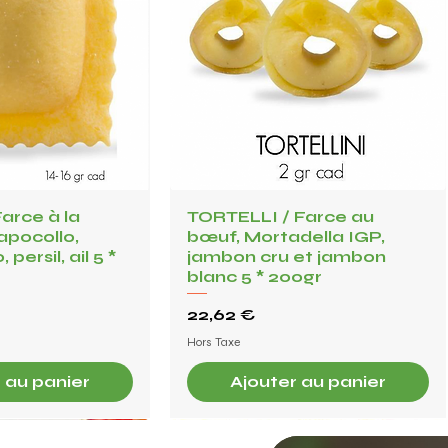
Farce à la
çu rapide
TORTELLI / Farce au
Aperçu rapide
apocollo,
bœuf, Mortadella IGP,
persil, ail 5 *
jambon cru et jambon
blanc 5 * 200gr
Prix
22,62 €
Hors Taxe
 au panier
Ajouter au panier