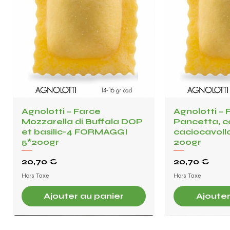
Agnolotti – Farce
Aperçu rapide
Agnolotti – 
Aper
Mozzarella di Buffala DOP
Pancetta, c
et basilic-4 FORMAGGI
caciocavollo, 
5*200gr
200gr
Prix
Prix
20,70 €
20,70 €
Hors Taxe
Hors Taxe
Ajouter au panier
Ajouter