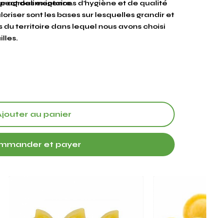
eur agroalimentaire.
espect des exigences d’hygiène et de qualité
loriser sont les bases sur lesquelles grandir et
s du territoire dans lequel nous avons choisi
illes.
Ajouter au panier
mmander et payer