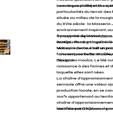
avec la possibilité et la cap
La marque pastajesche a été 
particularités du terroir des
située au milieu de la murgi
du XVIe siècle : la Masseria
environnement inspirant, au
à proximité de la Via Appia,
On suppose également que l
Brindisi. Pendant la périod
vestiges d’une grange bénéd
Masseria Jesce était un poi
Notre producteur suit un proj
faisaient une halte et côto
forte empreinte territoriale q
l’époque.
des grains moulus. Le blé cu
naissance à des farines et 
laquelle elles sont nées.
La chaîne d’approvisionnemen
semoule offre une valeur ajo
production locale, en se co
100% appartenant au territoi
chaîne d’approvisionnement 
certifiée par CSQA, un organ
Nous connaissons exactement