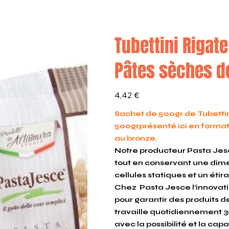
Tubettini Rigat
Pâtes sèches d
Prix
4,42 €
Sachet de 500gr de Tubettin
500grprésenté ici en format
au bronze.
Notre producteur Pasta Jesc
tout en conservant une dim
cellules statiques et un ét
Chez Pasta Jesce l’innovati
pour garantir des produits de
travaille quotidiennement 3
avec la possibilité et la cap