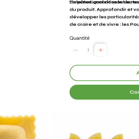
l’international dans le sect
de pâtes, garantissant le r
du produit. Approfondir et va
développer les particularité
de croire et de vivre : les Pou
Quantité
Co