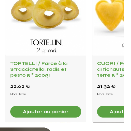
TORTELLI / Farce à la
Aperçu rapide
CUORI / Farc
Aperç
Stracciatella, radis et
artichauts 
pesto 5 * 200gr
terre 5 * 200
Prix
Prix
22,62 €
21,32 €
Hors Taxe
Hors Taxe
Ajouter au panier
Ajouter