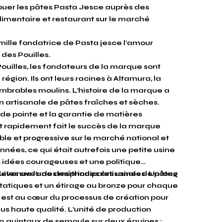
buer les pâtes Pasta Jesce auprès des
 alimentaire et restaurant sur le marché
ille fondatrice de Pasta jesce l’amour
e des Pouilles.
uilles, les fondateurs de la marque sont
égion. Ils ont leurs racines à Altamura, la
ombrables moulins. L’histoire de la marque a
artisanale de pâtes fraîches et sèches.
s de pointe et la garantie de matières
t rapidement fait le succès de la marque
le et progressive sur le marché national et
nnées, ce qui était autrefois une petite usine
s idées courageuses et une politique
evenue l’une des principales usines de pâtes
duites avec des méthodes artisanales. Un long
tatiques et un étirage au bronze pour chaque
n est au cœur du processus de création pour
lus haute qualité. L’unité de production
0 quintaux de semoule sur deux équipes ;