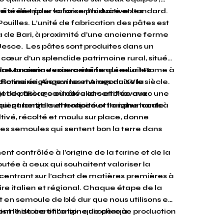
acité de tripler la force productive standard.
créée pour valoriser l’histoire et les
 Pouilles. L’unité de fabrication des pâtes est
a de Bari, à proximité d’une ancienne ferme
 Jesce. Les pâtes sont produites dans un
 cœur d’un splendide patrimoine rural, située
 une ancienne voie romaine qui reliait Rome à
a Masseria Jesce a été fondée sur les
e Romaine , Angevine et Aragonaise la
ictine érigée par les moines du XVIe siècle.
nt de passage où cavaliers et chevaux
et de filière contrôlée et certifiée avec une
yaient bergers et troupeaux transhumants à
ui garantit l’authenticité et l’origine locale
ltivé, récolté et moulu sur place, donne
des semoules qui sentent bon la terre dans
t contrôlée à l’origine de la farine et de la
utée à ceux qui souhaitent valoriser la
ncentrant sur l’achat de matières premières à
re italien et régional. Chaque étape de la
en semoule de blé dur que nous utilisons est
isme de certification qui opère à
 l’histoire et l’origine de chaque production