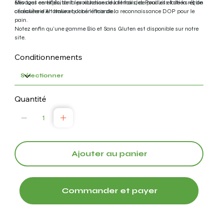
élevages certifiés, de la production de lait frais, de produits laitiers et de
Mio tout en exploitant les richesses du terroir des Pouilles et de la région
charcuterie en Italie et dans le monde.
céréalière d’Altamura qui bénéficie de la reconnaissance DOP pour le
pain.
Notez enfin qu’une gamme Bio et Sans Gluten est disponible sur notre
site.
Conditionnements
Quantité
Ajouter au panier
Commander et payer