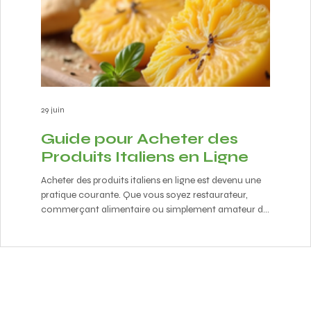
29 juin
29 juin
Guide pour Acheter des
Expl
Produits Italiens en Ligne
Comp
Produ
Acheter des produits italiens en ligne est devenu une
Auth
pratique courante. Que vous soyez restaurateur,
Découvrir
commerçant alimentaire ou simplement amateur de
plonger d
saveurs authentiques, il est essentiel de savoir
Je vous in
comment choisir ses fournisseurs et garantir la
comptoir 
qualité des produits. Je vous propose un guide simple
proposer 
et efficace pour vous accompagner dans cette
frais et 
démarche. Pourquoi acheter des produits italiens en
restaura
ligne ? Acheter des produits italiens en ligne offre
simplemen