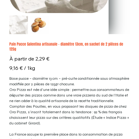
Pain Pucce Salentina artisanale – diamètre 13cm, en sachet de 2 pièces de
125g
Prix
À partir de
2,29 €
9,16 €
9,16 € / 1kg
par
1
Kilogramme
Base pucce – diamètre 13 cm – pré-cuite conditionnée sous atmosphère
modifiée par 2 pièces de 125gr chacune.
Ora Pizza est née d’une idée simple : permettre aux consommateurs de
déguster des pizzas comme dans une vraie pizzeria du sud de l’Italie et
ne rien céder à la qualité artisanale de la recette traditionnelle.
Comptoir des Pouilles, en vous proposant les disques de pizza de chez
Ora Pizza, s’inscrit totalement dans la tendance : 92 % des français
choisissent leur pizza sur des critères qualitatifs (Étude « Indice Pizza »
du cabinet Girard).
La France occupe la première place dans la consommation de pizza