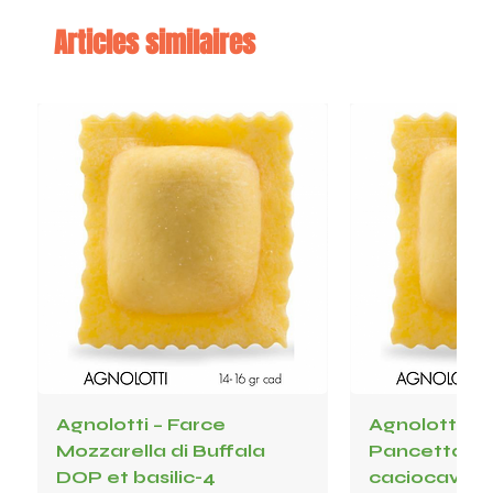
Articles similaires
Agnolotti – Farce
Agnolotti – F
Mozzarella di Buffala
Pancetta, c
DOP et basilic-4
caciocavollo, 