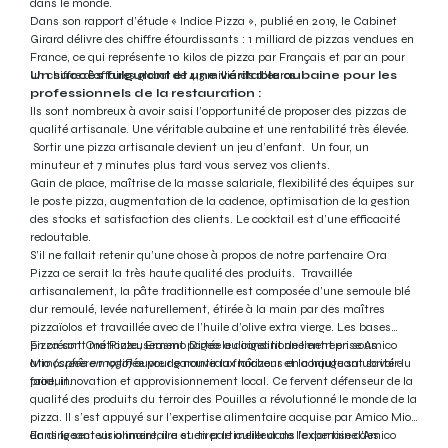
dans le monde.
Dans son rapport d’étude « Indice Pizza », publié en 2019, le Cabinet
Girard délivre des chiffre étourdissants : 1 milliard de pizzas vendues en
France, ce qui représente 10 kilos de pizza par Français et par an pour
un chiffre d’affaires global de 4,3 milliards d’euros.
Un succès fulgurant et une véritable aubaine pour les
professionnels de la restauration :
Ils sont nombreux à avoir saisi l’opportunité de proposer des pizzas de
qualité artisanale. Une véritable aubaine et une rentabilité très élevée.
Sortir une pizza artisanale devient un jeu d’enfant. Un four, un
minuteur et 7 minutes plus tard vous servez vos clients.
Gain de place, maîtrise de la masse salariale, flexibilité des équipes sur
le poste pizza, augmentation de la cadence, optimisation de la gestion
des stocks et satisfaction des clients. Le cocktail est d’une efficacité
redoutable.
S’il ne fallait retenir qu’une chose à propos de notre partenaire Ora
Pizza ce serait la très haute qualité des produits. Travaillée
artisanalement, la pâte traditionnelle est composée d’une semoule blé
dur remoulé, levée naturellement, étirée à la main par des maîtres
pizzaïolos et travaillée avec de l’huile d’olive extra vierge. Les bases
pizza sont méticuleusement portée au conditionnement en sous
En créant Ora Pizza, Erasmo Digeo le dirigeant de l’entreprise Amico
atmosphère modifiée pour garantir la fraîcheur et la haute salubrité du
Mio
(créée en 1950)
ouvre de nouveaux horizons en conjuguant savoir-
produit.
faire, innovation et approvisionnement local. Ce fervent défenseur de la
qualité des produits du terroir des Pouilles a révolutionné le monde de la
pizza. Il s’est appuyé sur l’expertise alimentaire acquise par Amico Mio
dans le secteur alimentaire et en particulier dans le domaine des
En dirigeant visionnaire, il a su tirer le meilleur de l’expertise d’Amico