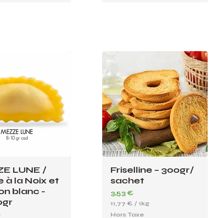
E LUNE /
Friselline – 300gr/
e à la Noix et
sachet
n blanc -
Prix
3,53 €
0gr
11,77 €
/
1kg
1
€
Hors Taxe