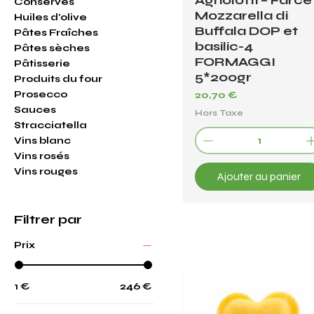
Agnolotti – Farce
Conserves
Mozzarella di
Huiles d'olive
Buffala DOP et
Pâtes Fraîches
basilic-4
Pâtes sèches
FORMAGGI
Pâtisserie
5*200gr
Produits du four
Prosecco
Prix
20,70 €
Sauces
Hors Taxe
Stracciatella
Vins blanc
Vins rosés
Vins rouges
Ajouter au panier
Filtrer par
Prix
1 €
246 €