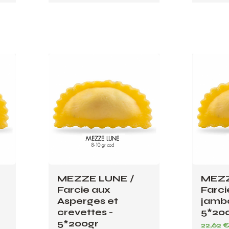
MEZZE LUNE /
MEZZ
Farcie aux
Farci
Asperges et
jambo
crevettes -
5*20
5*200gr
Prix
22,62 