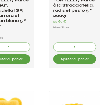
ELLI / Farce
TORTELLI / Farce
uf,
à la Stracciatella,
della IGP,
radis et pesto 5 *
n cru et
200gr
n blanc 5 *
Prix
22,62 €
r
Hors Taxe
€
xe
uter au panier
Ajouter au panier