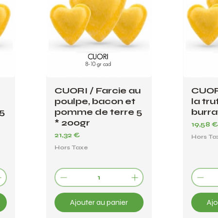
CUORI / Farcie au
CUORI
poulpe, bacon et
la tru
5
pomme de terre 5
burra
* 200gr
Prix
19,58 
Prix
21,32 €
Hors Ta
Hors Taxe
Ajouter au panier
Ajo