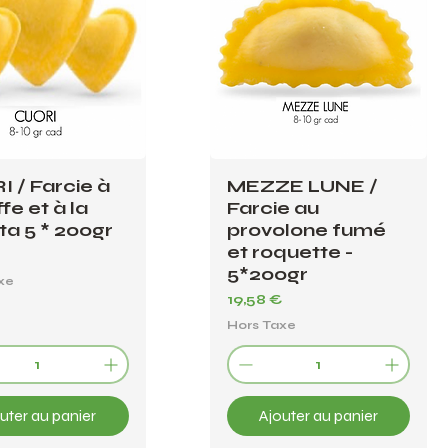
 / Farcie à
MEZZE LUNE /
ffe et à la
Farcie au
ta 5 * 200gr
provolone fumé
et roquette -
€
5*200gr
xe
Prix
19,58 €
Hors Taxe
uter au panier
Ajouter au panier