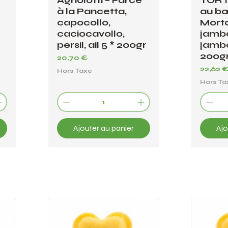
Agnolotti – Farce
TORT
à la Pancetta,
au bœ
capocollo,
Morta
caciocavollo,
jambo
persil, ail 5 * 200gr
jambo
200g
Prix
20,70 €
Prix
22,62 
Hors Taxe
Hors Ta
Ajouter au panier
Ajo