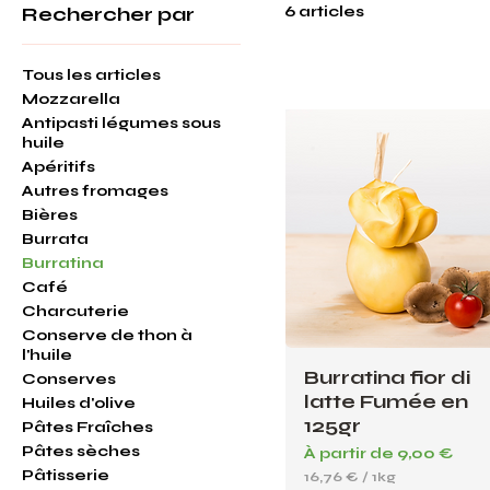
Rechercher par
6 articles
Tous les articles
Mozzarella
Antipasti légumes sous
huile
Apéritifs
Autres fromages
Bières
Burrata
Burratina
Café
Charcuterie
Conserve de thon à
l'huile
Burratina fior di
Conserves
latte Fumée en
Huiles d'olive
125gr
Pâtes Fraîches
Pâtes sèches
Prix promotionnel
À partir de
9,00 €
Pâtisserie
16,76 €
/
1kg