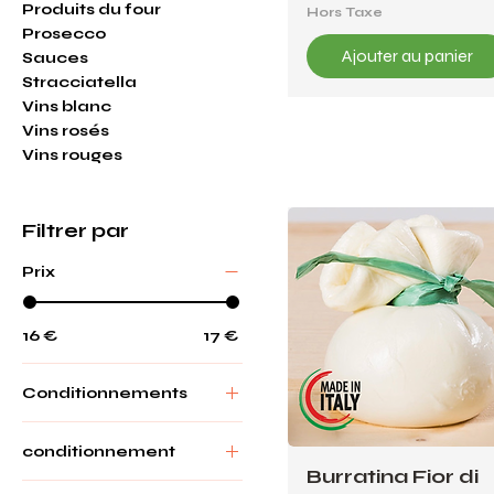
1
Produits du four
Hors Taxe
6
Prosecco
,
7
Ajouter au panier
Sauces
6
Stracciatella
€
Vins blanc
p
Vins rosés
a
r
Vins rouges
1
K
i
l
Filtrer par
o
g
r
Prix
a
m
m
e
16 €
17 €
Conditionnements
4*125g conditionnés
en 1*4
conditionnement
4*125g conditionnés
Burratina Fior di
4*125g conditionnés
en 4*1