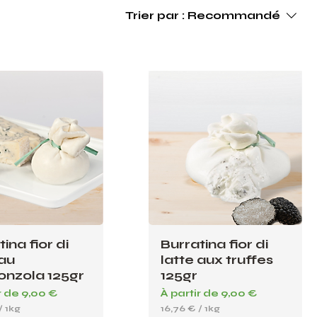
Trier par :
Recommandé
ina fior di
Burratina fior di
 au
latte aux truffes
nzola 125gr
125gr
romotionnel
Prix promotionnel
r de
9,00 €
À partir de
9,00 €
/
1kg
16,76 €
/
1kg