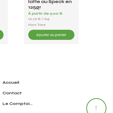
latte au Speck en
125gr
Prix promotionnel
À partir de
9,00 €
16,76 €
/
1kg
1
Hors Taxe
6
,
7
Ajouter au panier
6
€
p
a
r
1
K
i
l
o
g
Accueil
r
a
m
Contact
m
e
Le Comptoir des pouilles