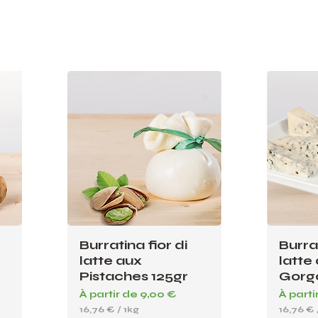
Burratina fior di
Burrat
latte aux
latte
Pistaches 125gr
Gorgo
Prix promotionnel
Prix p
À partir de
9,00 €
À parti
16,76 €
/
1kg
16,76 €