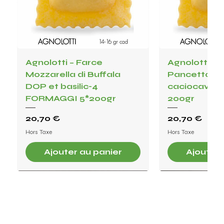
Agnolotti – Farce
Agnolotti – F
Mozzarella di Buffala
Pancetta, c
DOP et basilic-4
caciocavollo, 
FORMAGGI 5*200gr
200gr
Prix
Prix
20,70 €
20,70 €
Hors Taxe
Hors Taxe
Ajouter au panier
Ajouter 