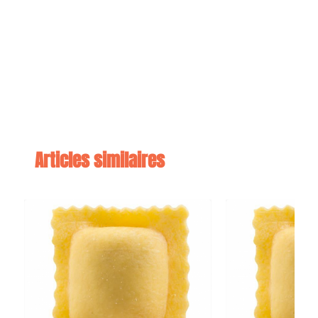
Croquante et douce à la fois, la consistance des Porchetta Senfter est le
résultat d’une cuisson lente au four, qui rehausse les saveurs tout en
laissant le produit bien équilibré, délicat et élégant.
La meilleure façon de consommer la Porchetta Senfter varie selon la
coupe. Sur le pouce, froide en tranche ou en deuxième plat en tranche
épaisse à poêler avec un filet d’huile.
Articles similaires