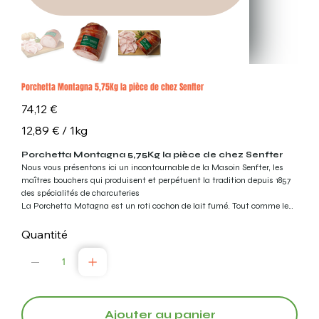
Porchetta Montagna 5,75Kg la pièce de chez Senfter
Prix
74,12 €
12,89 €
12,89 € / 1kg
par
1
Kilogramme
Porchetta Montagna 5,75Kg la pièce de chez Senfter
Nous vous présentons ici un incontournable de la Masoin Senfter, les
maîtres bouchers qui produisent et perpétuent la tradition depuis 1857
des spécialités de charcuteries
La Porchetta Motagna est un roti cochon de lait fumé. Tout comme le
Speck, la Porchetta e est un produit particulier à plus d’un titre. Il faut
savoir que c’est un produit qui est issu de la fusion de deux traditions
Quantité
culinaire distinctes. La salaison traditionnelle de la charcuterie
méditerranéenne et le fumage largement utilisé en dans le centre de
l’Europe. Tout cela s’explique par la notion de terroir qui nous est chère.
La zone historique et traditionnelle de production se situe
géographiquement dans le Tyrol et donc sur deux pays : L’Italie et
l’Autriche.
Ajouter au panier