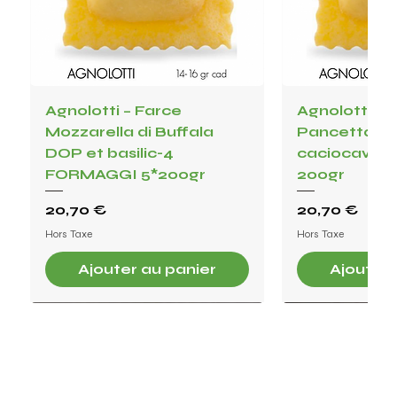
Agnolotti – Farce
Agnolotti – F
Mozzarella di Buffala
Pancetta, c
DOP et basilic-4
caciocavollo, 
FORMAGGI 5*200gr
200gr
Prix
Prix
20,70 €
20,70 €
Hors Taxe
Hors Taxe
Ajouter au panier
Ajouter 