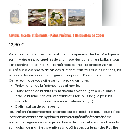
Raviolis Ricotta et Épinards - Pâtes Fraîches 4 Barquettes de 250gr
Prix
12,80 €
Pâtes aux œufs farcies à la ricotta et aux épinards de chez Pastajesce
sont livrées en 4 barquettes de 250gr scellées dans un emballage sous
atmosphère protectrice. Cette méthode permet de
prolonger la
durée de conservation
des aliments frais tels que les viandes, les
poissons, les crustacés, les légumes coupés en Produit pasteurisé.
Cette technique vous offre de nombreux avantages :
Prolongation de la fraîcheur des aliments,
Prolongation de la date limite de conservation (5 fois plus longue
lorsque la teneur en eau est faible et 2 fois plus longue pour les
produits qui ont une activité en eau élevée > 0,91. )
Optimisation de votre gestion,
Toute la chaîne d’approvisionnement est contrôlée. La haute qualité de
Présentation impeccable du produit
la farine et de la semoule offrent une valeur ajoutée à ceux qui
Conservation de l’ hygiène alimentaire grâce à l’étanchéité de
souhaitent valoriser la production locale. Notre producteur se concentre
l’emballage protecteur qui limite les contaminations microbiennes.
sur l’achat de matières premières à 100% issues du terroir des Pouilles.