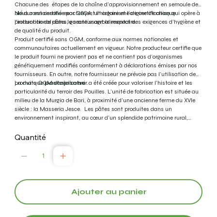
Chacune des étapes de la chaîne d’approvisionnement en semoule de
blé dur est certifiée par CSQA, un organisme de certification qui opère à
Nous connaissons exactement l’histoire et l’origine de chaque
l’international dans le secteur agroalimentaire.
production de pâtes, garantissant le respect des exigences d’hygiène et
de qualité du produit.
Produit certifié sans OGM, conforme aux normes nationales et
communautaires actuellement en vigueur. Notre producteur certifie que
le produit fourni ne provient pas et ne contient pas d’organismes
génétiquement modifiés conformément à déclarations émises par nos
fournisseurs. En outre, notre fournisseur ne prévoie pas l’utilisation de
produits OGM dans l’avenir.
La marque
pastajesche
a été créée pour valoriser l’histoire et les
particularité du terroir des Pouilles. L’unité de fabrication est située au
milieu de la Murgia de Bari, à proximité d’une ancienne ferme du XVIe
siècle : la Masseria Jesce. Les pâtes sont produites dans un
environnement inspirant, au cœur d’un splendide patrimoine rural,
située à proximité de la Via Appia, une ancienne voie romaine qui reliait
Rome à Brindisi. Pendant la période Romaine , Angevine et Aragonaise
Quantité
la Masseria Jesce était un point de passage où cavaliers et chevaux
faisaient une halte et côtoyaient bergers et troupeaux transhumants à
l’époque. On suppose également que la Masseria Jesce a été fondée sur
les vestiges d’une grange bénédictine érigée par les moines du XVIe
siècle.
Ajouter au panier