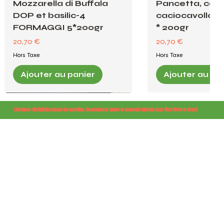
Mozzarella di Buffala
Pancetta, capo
DOP et basilic-4
caciocavollo, per
FORMAGGI 5*200gr
* 200gr
Prix
Prix
20,70 €
20,70 €
Hors Taxe
Hors Taxe
Ajouter au panier
Ajouter au pa
Nouveau : Burratina Aromatisé
Livraison réfrigérée depuis les pouilles. Commandez avant le mercredi minuit pour être livrée le Mardi