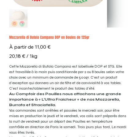
Mozzarella di Bufala Campana DOP en Boules de 125gr
Prix
À partir de
11,00 €
20,18 €
20,18 € / 1kg
par
1
Kilogramme
Cette Mozzarella di Bufala Campana est labellisée DOP et STG. Elle
est travaillée à la main puis conditionnée par 2 ou 8 boules selon votre
choix avec un minimum de commande de 500gr. C’est un produit
d’exception qui donnera un air de fête et de convivialité à vos tables.
C’est incontestablement le produit des tables d’été.
Au Comptoir des Pouilles nous attachons une grande
importance à « L’Ultra Fraicheur » de nos Mozzarella,
Burrata et Straciatella.
Vos commandes sont arrêtées et passées le mercredi soir, pour être
mises en production le jeudi et le vendredi, vos colis sont préparés dans
la nuit de vendredi pour un départ des Pouilles en température
contrôlée en direction de Paris le samedi. Trois jours plus tard, Le mardi
vous êtes livrés.