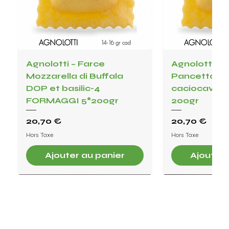
Agnolotti – Farce
Agnolotti – F
Mozzarella di Buffala
Pancetta, c
DOP et basilic-4
caciocavollo, 
FORMAGGI 5*200gr
200gr
Prix
Prix
20,70 €
20,70 €
Hors Taxe
Hors Taxe
Ajouter au panier
Ajouter 