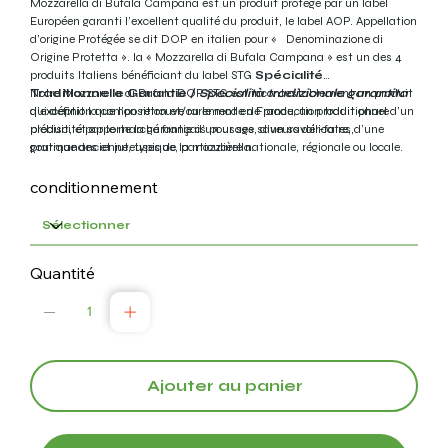
Mozzarella di Bufala Campana est un produit protégé par un label
Européen garanti l’excellent qualité du produit, le label AOP. Appellation
d’origine Protégée se dit DOP en italien pour « Denominazione di
Origine Protetta ». la « Mozzarella di Bufala Campana » est un des 4
produits Italiens bénéficiant du label STG
Spécialité
Traditionnelle Garantie /
Notre Mozzarella di Bufala DOP STG est incontestablement un produit
Specialità tradizionale garantita
qui définit la composition et/ou le mode de production traditionnel d’un
d’exception que l’on retrouve rarement en France, un produit phare
produit, et apporte la garantie d’un usage, d’un savoir-faire, d’une
plébiscité par le marché français pour ses saveurs délicates,
pratique ancienne, typique, particulière nationale, régionale ou locale.
gourmandes et juteuses de la mozzarella.
conditionnement
Quantité
Ajouter au panier